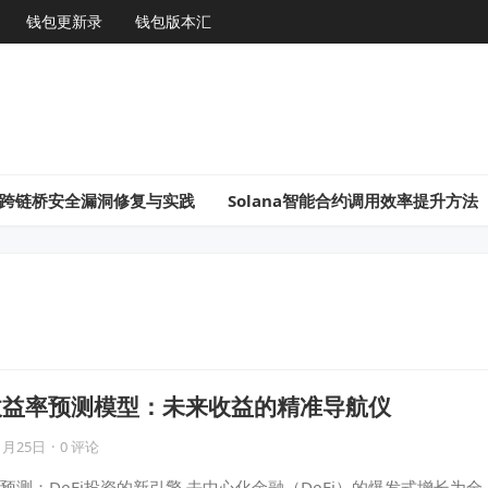
钱包更新录
钱包版本汇
gon跨链桥安全漏洞修复与实践
Solana智能合约调用效率提升方法
议收益率预测模型：未来收益的精准导航仪
1月25日
·
0 评论
预测：DeFi投资的新引擎 去中心化金融（DeFi）的爆发式增长为全