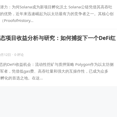
力：为何Solana成为新项目孵化沃土 Solana公链凭借其高吞吐
的优势，近年来迅速崛起为以太坊最有力的竞争者之一。其核心创
oofofHistory…
on生态项目收益分析与研究：如何捕捉下一个DeFi红
0月12日
·
0 评论
n生态的DeFi收益机会：流动性挖矿与质押策略 Polygon作为以太坊侧
军者，凭借低gas费、高吞吐量和强大的互操作性，已成为众多
移和孵化的首选之地。在这…