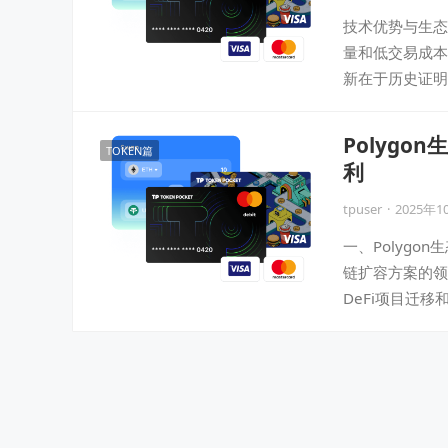
技术优势与生态潜
量和低交易成本
新在于历史证明（Pr
Polyg
TOKEN篇
利
tpuser
·
2025年1
一、Polygo
链扩容方案的领
DeFi项目迁