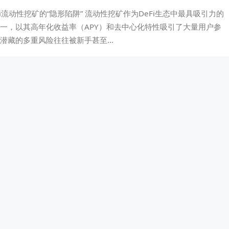
i流动性挖矿的“隐形陷阱” 流动性挖矿作为DeFi生态中最具吸引力的
一，以其高年化收益率（APY）和去中心化特性吸引了大量用户参
潜藏的多重风险往往被新手甚至…