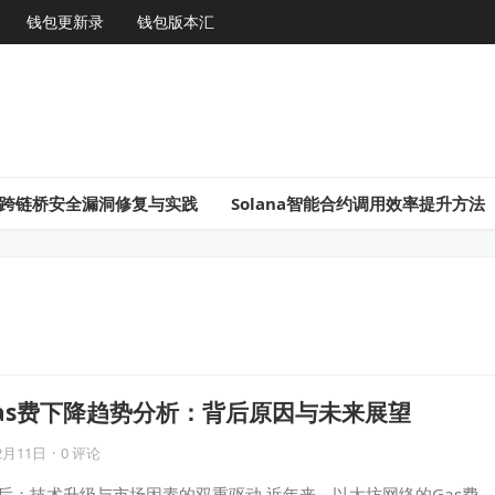
钱包更新录
钱包版本汇
gon跨链桥安全漏洞修复与实践
Solana智能合约调用效率提升方法
Gas费下降趋势分析：背后原因与未来展望
2月11日
·
0 评论
背后：技术升级与市场因素的双重驱动 近年来，以太坊网络的Gas费