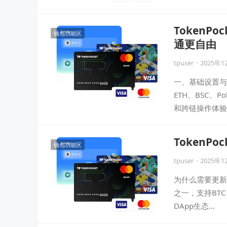
Token
钱包功能区
通更自由
tpuser
·
2025年1
一、基础设置与多
ETH、BSC、
和跨链操作体验
TokenP
钱包功能区
tpuser
·
2025年1
为什么需要更新To
之一，支持BTC、
DApp生态…