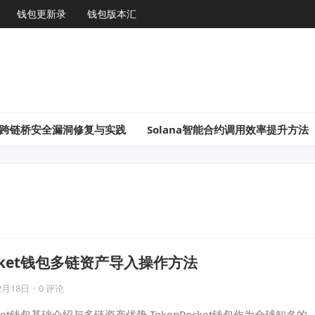
钱包更新录
钱包版本汇
gon跨链桥安全漏洞修复与实践
Solana智能合约调用效率提升方法
ocket钱包多链资产导入操作方法
2月18日
·
0 评论
cket钱包基础介绍与多链资产优势 TokenPocket钱包作为全球知名的