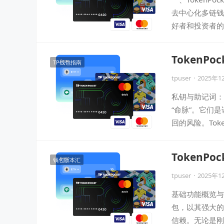
去中心化多链钱
好者和投资者的
TokenP
TP钱包指南
tpuser
·
2025年1
私钥与助记词：
“命脉”。它们
回的风险。Tok
TokenP
钱包版本汇
tpuser
·
2025年1
基础功能概览与资
包，以其强大的
信赖。无论是刚