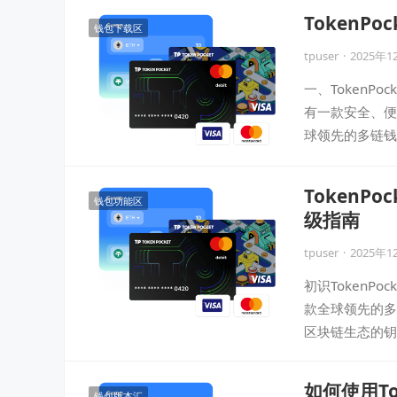
Token
钱包下载区
tpuser
·
2025年1
一、TokenP
有一款安全、便捷
球领先的多链钱
TokenP
钱包功能区
级指南
tpuser
·
2025年1
初识TokenPo
款全球领先的多
区块链生态的钥
如何使用To
钱包版本汇