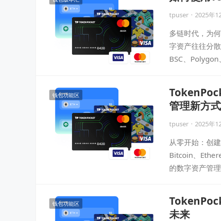
tpuser
·
2025年1
多链时代，为何选
字资产往往分散
BSC、Polygo
Token
钱包功能区
管理新方式
tpuser
·
2025年1
从零开始：创建与
Bitcoin、E
的数字资产管理
TokenP
钱包功能区
未来