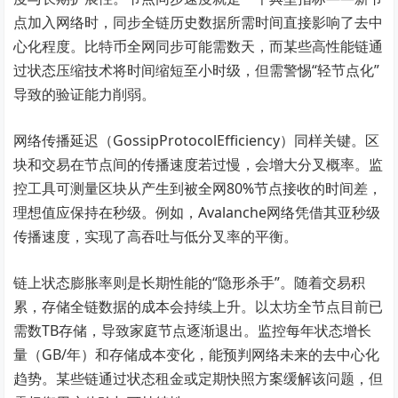
点加入网络时，同步全链历史数据所需时间直接影响了去中
心化程度。比特币全网同步可能需数天，而某些高性能链通
过状态压缩技术将时间缩短至小时级，但需警惕“轻节点化”
导致的验证能力削弱。
网络传播延迟（GossipProtocolEfficiency）同样关键。区
块和交易在节点间的传播速度若过慢，会增大分叉概率。监
控工具可测量区块从产生到被全网80%节点接收的时间差，
理想值应保持在秒级。例如，Avalanche网络凭借其亚秒级
传播速度，实现了高吞吐与低分叉率的平衡。
链上状态膨胀率则是长期性能的“隐形杀手”。随着交易积
累，存储全链数据的成本会持续上升。以太坊全节点目前已
需数TB存储，导致家庭节点逐渐退出。监控每年状态增长
量（GB/年）和存储成本变化，能预判网络未来的去中心化
趋势。某些链通过状态租金或定期快照方案缓解该问题，但