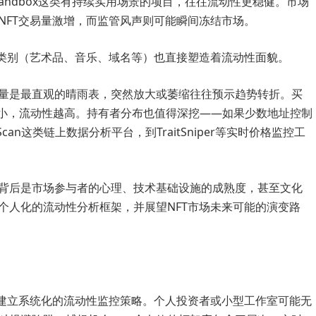
d或Sandbox这类有持续实用场景的项目，往往流动性更稳健。市场
NFT交易量激增，而监管风声则可能瞬间冻结市场。
产类别（艺术品、音乐、域名等）也直接塑造着流动性面貌。
量是最直观的晴雨表，突然放大或萎缩往往预示趋势转折。买
，价差越小，流动性越高。持有者分布也值得深挖——如果少数地址控制
n这类链上数据分析平台，到TraitSniper等实时价格监控工
背后是市场参与者的心理、技术基础设施的成熟度，甚至文化
个人化的流动性分析框架，并展望NFT市场未来可能的演变路
着建立系统化的流动性监控策略。个人投资者或小型工作室可能无