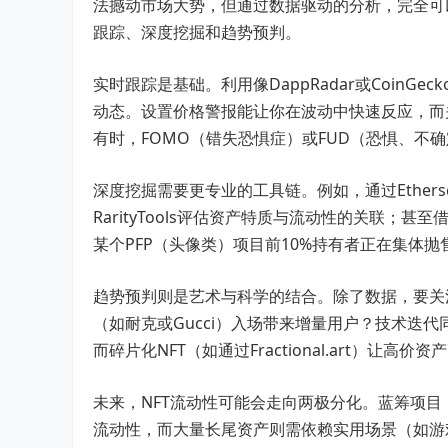
法撼动市场大势，但通过数据驱动的分析，完全可
跟踪、深度挖掘和趋势预判。
实时跟踪是基础。利用像DappRadar或CoinG
动态。设置价格警报能让你在波动中快速反应，而关注D
有时，FOMO（错失恐惧症）或FUD（恐惧、不
深度挖掘需要更专业的工具链。例如，通过Ether
RarityTools评估资产特质与流动性的关联；甚
某个PFP（头像类）项目前10%持有者正在集体
趋势预判则是艺术与科学的结合。除了数据，要关
（如耐克或Gucci）入场带来增量用户？技术迭代同
而碎片化NFT（如通过Fractional.art）让
未来，NFT流动性可能会走向两极分化。蓝筹项目（如C
流动性，而大量长尾资产则需依赖实用场景（如游