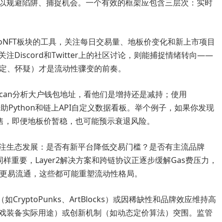
以规避陷阱、捕捉机会。一个有效的框架应包含三层次：实时
eckoNFT板块的工具，关注每日交易量、地板价变化和新上市项目
iscord和Twitter上的社区讨论，则能捕捉情绪转向——
确定、怀疑）才是流动性骤变的前奏。
scan分析大户钱包地址，看他们是增持还是减持；使用
至借助Python和链上API自定义数据看板。举个例子，如果你发现
抛售，即便地板价暂稳，也可能预示衰退风险。
注生态发展：是否有新平台降低交易门槛？是否有主流品牌
样重要，Layer2解决方案和跨链协议正逐步缓解Gas费压力，
高价资产更易流通，这些都可能重塑流动性格局。
ryptoPunks、ArtBlocks）或因稀缺性和品牌效应维持高
戏装备实际用途）或创新机制（如动态定价算法）突围。监管