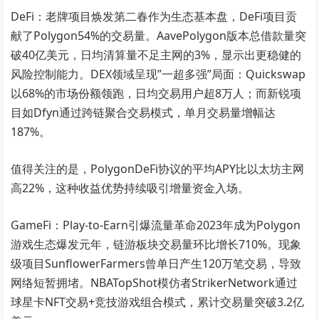
DeFi：老牌项目焕发第二春作为生态基本盘，DeFi项目贡
献了Polygon54%的交易量。AavePolygon版本总借款量突
破40亿美元，日均清算量不足主网的3%，显示出更稳健的
风险控制能力。DEX领域呈现”一超多强”局面：Quickswap
以68%的市场份额领跑，日均交易用户超8万人；而新锐项
目如Dfyn通过跨链聚合交易模式，单月交易量增幅达
187%。
值得关注的是，PolygonDeFi协议的平均APY比以太坊主网
高22%，这种收益优势持续吸引增量资金入场。
GameFi：Play-to-Earn引爆流量革命2023年成为Polygon
游戏生态爆发元年，链游板块交易量环比增长710%。现象
级项目SunflowerFarmers曾单日产生120万笔交易，导致
网络短暂拥堵。NBATopShot模仿者StrikerNetwork通过
球星卡NFT交易+竞技游戏组合模式，累计交易量突破3.2亿