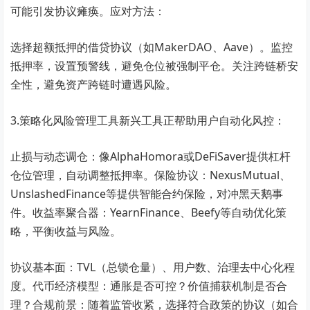
可能引发协议瘫痪。应对方法：
选择超额抵押的借贷协议（如MakerDAO、Aave）。监控
抵押率，设置预警线，避免仓位被强制平仓。关注跨链桥安
全性，避免资产跨链时遭遇风险。
3.策略化风险管理工具新兴工具正帮助用户自动化风控：
止损与动态调仓：像AlphaHomora或DeFiSaver提供杠杆
仓位管理，自动调整抵押率。保险协议：NexusMutual、
UnslashedFinance等提供智能合约保险，对冲黑天鹅事
件。收益率聚合器：YearnFinance、Beefy等自动优化策
略，平衡收益与风险。
协议基本面：TVL（总锁仓量）、用户数、治理去中心化程
度。代币经济模型：通胀是否可控？价值捕获机制是否合
理？合规前景：随着监管收紧，选择符合政策的协议（如合