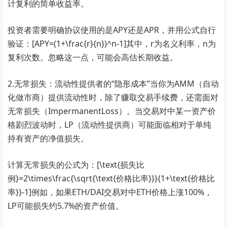
计复利的简单收益率。
投资者需要明确协议使用的是APY还是APR，并用公式自行
验证：[APY=(1+\frac{r}{n})^n-1]其中，r为名义利率，n为
复利次数。忽略这一点，可能会高估长期收益。
2.无常损失：流动性提供者的“隐形成本”当你为AMM（自动
化做市商）提供流动性时，除了赚取交易手续费，还需面对
无常损失（ImpermanentLoss）。当交易对中某一资产价
格剧烈波动时，LP（流动性提供商）可能面临相对于单纯
持有资产的净值损失。
计算无常损失的公式为：[\text{损失比
例}=2\times\frac{\sqrt{\text{价格比率}}}{1+\text{价格比
率}}-1]例如，如果ETH/DAI交易对中ETH价格上涨100%，
LP可能损失约5.7%的资产价值。