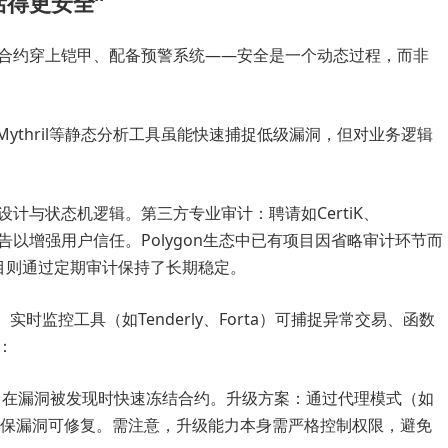
活得更安全”
合约穿上铠甲、配备预警系统——安全是一个动态过程，而非
、Mythril等静态分析工具虽能快速捕捉低级漏洞，但对业务逻辑
计与状态机逻辑。第三方专业审计：聘请如CertiK、
报告以增强用户信任。Polygon生态中已有项目因省略审计环节而
部项目则通过定期审计保持了长期稳定。
时监控工具（如Tenderly、Forta）可捕捉异常交易、函数
：
式），在漏洞被发现时快速冻结合约。升级方案：通过代理模式（如
级合约，确保漏洞可修复。需注意，升级能力本身需严格控制权限，避免