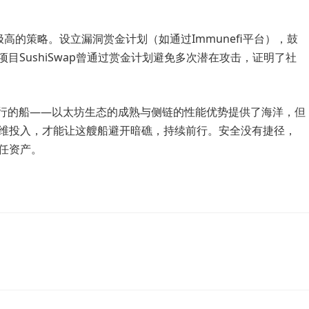
极高的策略。设立漏洞赏金计划（如通过Immunefi平台），鼓
i项目SushiSwap曾通过赏金计划避免多次潜在攻击，证明了社
速航行的船——以太坊生态的成熟与侧链的性能优势提供了海洋，但
维投入，才能让这艘船避开暗礁，持续前行。安全没有捷径，
任资产。